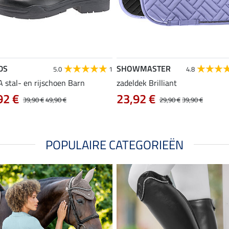
DS
SHOWMASTER
5.0
1
4.8
 stal- en rijschoen Barn
zadeldek Brilliant
92 €
23,92 €
39,90 €
49,90 €
29,90 €
39,90 €
POPULAIRE CATEGORIEËN