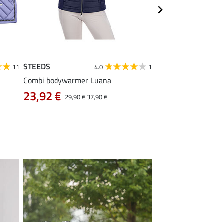
STEEDS
Equilibre
11
4.0
1
Combi bodywarmer Luana
kids cargo rijbroek 
23,92 €
38,32 €
29,90 €
37,90 €
47,90 €
5