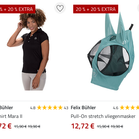
% + 20 % EXTRA
20 % + 20 % EXTRA
 Bühler
Felix Bühler
4.8
43
4.6
hirt Mara II
Pull-On stretch vliegenmasker
72 €
12,72 €
15,90 €
19,90 €
15,90 €
19,90 €