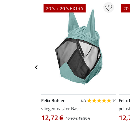
TRA
20 % + 20 % EXTRA
20 
Felix Bühler
Felix
5.0
1
4.8
79
vliegenmasker Basic
polos
12,72 €
12,
,90 €
15,90 €
19,90 €