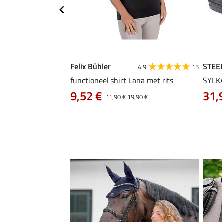
Felix Bühler
STEE
4.2
13
4.9
15
functioneel shirt Lana met rits
SYLKA
9,52 €
31,
29,90 €
11,90 €
19,90 €