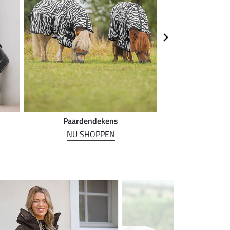
Paardendekens
Paarde
NU SHOPPEN
NU SH