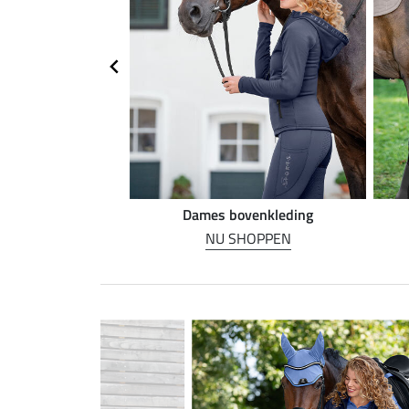
n rijden
Dames bovenkleding
HOPPEN
NU SHOPPEN