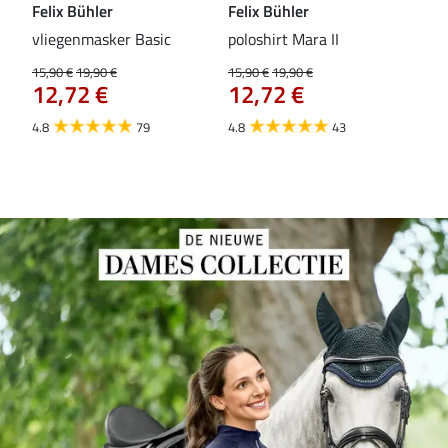
Felix Bühler
Felix Bühler
Fel
vliegenmasker Basic
poloshirt Mara II
Pul
vli
15,90 €
19,90 €
15,90 €
19,90 €
12,72 €
12,72 €
15,9
12
4.8
79
4.8
43
4.6