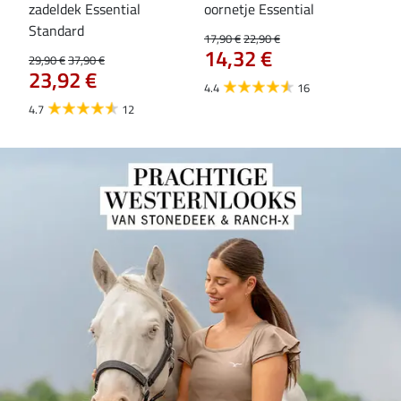
zadeldek Essential
oornetje Essential
Hoo
84
Standard
17,90 €
22,90 €
14,32 €
29,90 €
37,90 €
23,92 €
4.4
16
4.7
12