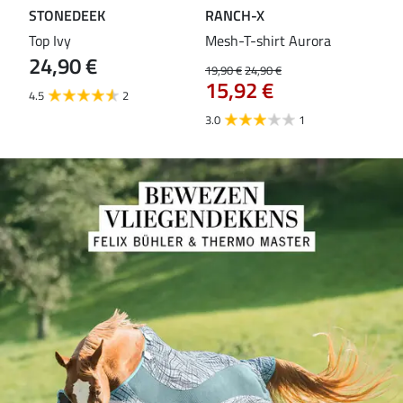
STONEDEEK
RANCH-X
ST
Top Ivy
Mesh-T-shirt Aurora
T-s
24,90 €
19,90 €
24,90 €
14,9
15,92 €
11
4.5
2
3.0
1
5.0