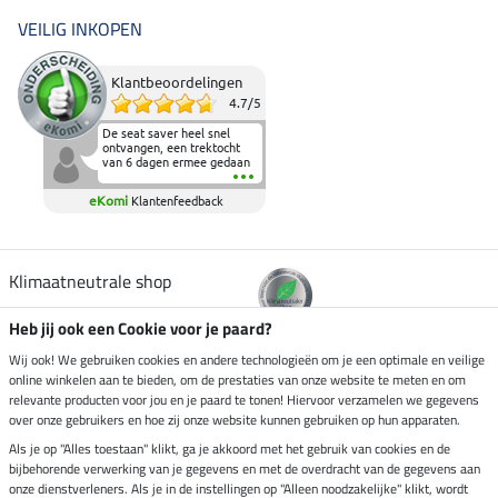
VEILIG INKOPEN
Klantbeoordelingen
4.7
/
5
De seat saver heel snel
ontvangen, een trektocht
van 6 dagen ermee gedaan
en deze heeft de beproeving
fantastisch doorstaan.
eKomi
Klantenfeedback
Heerlijk zacht om op te
zitten en de billen wat te
sparen tijdens vele uren na
elkaar in het zadel.
Aanrader.
Klimaatneutrale shop
Heb jij ook een Cookie voor je paard?
Verzending per
Wij ook! We gebruiken cookies en andere technologieën om je een optimale en veilige
online winkelen aan te bieden, om de prestaties van onze website te meten en om
relevante producten voor jou en je paard te tonen! Hiervoor verzamelen we gegevens
over onze gebruikers en hoe zij onze website kunnen gebruiken op hun apparaten.
Veilig betalen met
Als je op "Alles toestaan" klikt, ga je akkoord met het gebruik van cookies en de
bijbehorende verwerking van je gegevens en met de overdracht van de gegevens aan
onze dienstverleners. Als je in de instellingen op "Alleen noodzakelijke" klikt, wordt