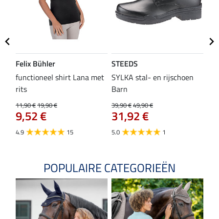
Felix Bühler
STEEDS
SH
functioneel shirt Lana met
SYLKA stal- en rijschoen
zad
rits
Barn
29,9
23
11,90 €
19,90 €
39,90 €
49,90 €
9,52 €
31,92 €
4.8
4.9
15
5.0
1
POPULAIRE CATEGORIEËN