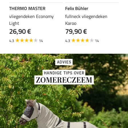
THERMO MASTER
Felix Bühler
TH
vliegendeken Economy
fullneck vliegendeken
vli
Light
Karoo
Wal
26,90 €
79,90 €
29
4.3
14
4.3
14
4.6