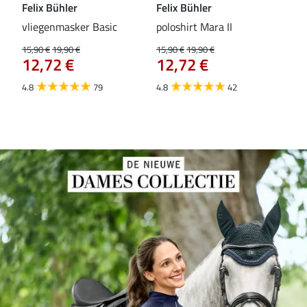
Felix Bühler
Felix Bühler
Fel
vliegenmasker Basic
poloshirt Mara II
Pul
vli
15,90 €
19,90 €
15,90 €
19,90 €
12,72 €
12,72 €
15,9
12
4.8
79
4.8
42
4.6