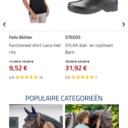
Felix Bühler
STEEDS
SH
functioneel shirt Lana met
SYLKA stal- en rijschoen
zad
rits
Barn
29,9
23
11,90 €
19,90 €
39,90 €
49,90 €
9,52 €
31,92 €
4.8
4.9
14
5.0
1
POPULAIRE CATEGORIEËN