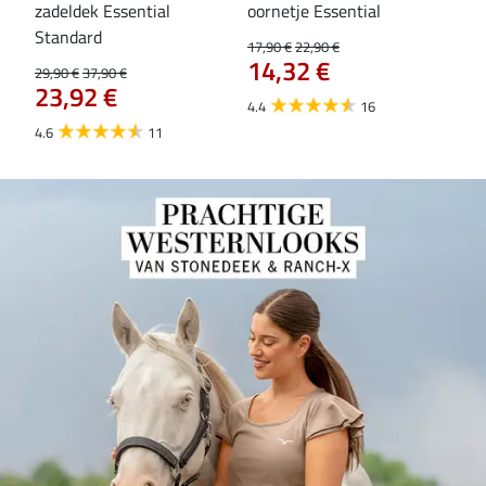
zadeldek Essential
oornetje Essential
Hoo
84
Standard
17,90 €
22,90 €
14,32 €
29,90 €
37,90 €
23,92 €
4.4
16
4.6
11