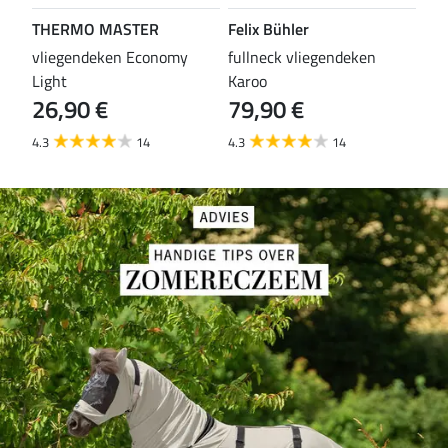
THERMO MASTER
Felix Bühler
TH
vliegendeken Economy
fullneck vliegendeken
vli
Light
Karoo
Wal
26,90 €
79,90 €
29
4.3
14
4.3
14
4.6