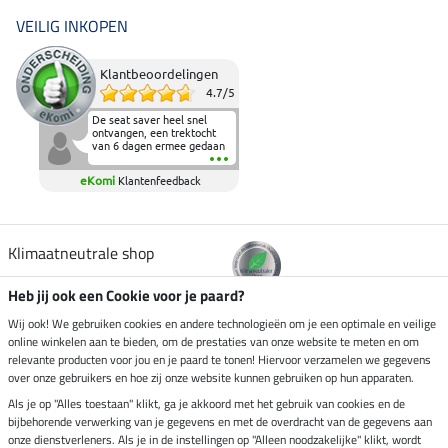
VEILIG INKOPEN
Klantbeoordelingen
4.7
/
5
De seat saver heel snel
ontvangen, een trektocht
van 6 dagen ermee gedaan
en deze heeft de beproeving
fantastisch doorstaan.
eKomi
Klantenfeedback
Heerlijk zacht om op te
zitten en de billen wat te
sparen tijdens vele uren na
elkaar in het zadel.
Aanrader.
Klimaatneutrale shop
Heb jij ook een Cookie voor je paard?
Verzending per
Wij ook! We gebruiken cookies en andere technologieën om je een optimale en veilige
online winkelen aan te bieden, om de prestaties van onze website te meten en om
relevante producten voor jou en je paard te tonen! Hiervoor verzamelen we gegevens
over onze gebruikers en hoe zij onze website kunnen gebruiken op hun apparaten.
Veilig betalen met
Als je op "Alles toestaan" klikt, ga je akkoord met het gebruik van cookies en de
bijbehorende verwerking van je gegevens en met de overdracht van de gegevens aan
onze dienstverleners. Als je in de instellingen op "Alleen noodzakelijke" klikt, wordt