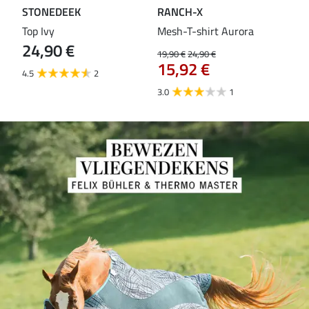
STONEDEEK
RANCH-X
ST
Top Ivy
Mesh-T-shirt Aurora
T-s
24,90 €
19,90 €
24,90 €
14,9
15,92 €
11
4.5
2
3.0
1
5.0