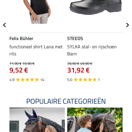
Felix Bühler
STEEDS
SH
functioneel shirt Lana met
SYLKA stal- en rijschoen
zad
rits
Barn
29,9
23
11,90 €
19,90 €
39,90 €
49,90 €
9,52 €
31,92 €
4.8
4.9
14
5.0
1
POPULAIRE CATEGORIEËN