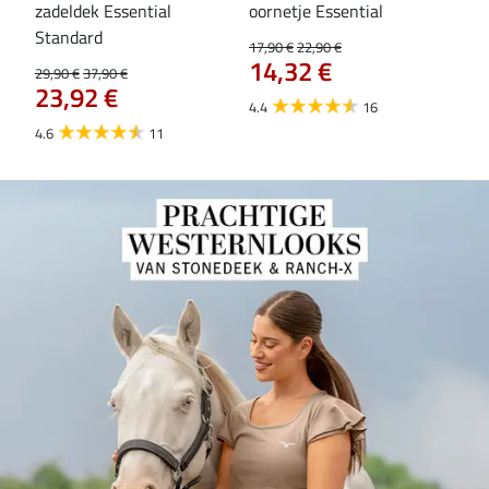
zadeldek Essential
oornetje Essential
fle
Standard
17,90 €
22,90 €
19,9
14,32 €
15
29,90 €
37,90 €
23,92 €
4.4
16
4.6
4.6
11