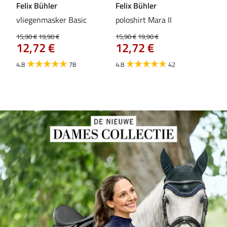
Felix Bühler
Felix Bühler
Fel
vliegenmasker Basic
poloshirt Mara II
Pul
vli
15,90 €
19,90 €
15,90 €
19,90 €
12,72 €
12,72 €
15,9
12
4.8
78
4.8
42
4.6