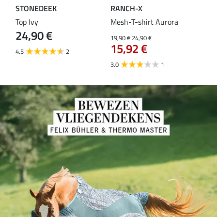
STONEDEEK
RANCH-X
ST
Top Ivy
Mesh-T-shirt Aurora
T-s
24,90 €
19,90 €
24,90 €
14,9
15,92 €
11
4.5
2
3.0
1
5.0