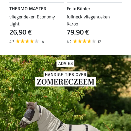
THERMO MASTER
Felix Bühler
TH
vliegendeken Economy
fullneck vliegendeken
vli
Light
Karoo
Wal
26,90 €
79,90 €
29
4.3
14
4.2
12
4.5