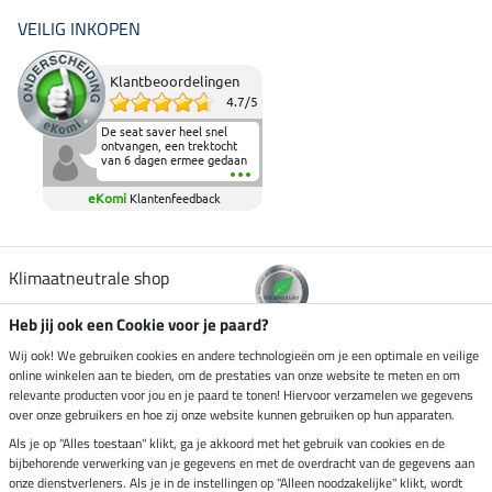
VEILIG INKOPEN
Klantbeoordelingen
4.7
/
5
De seat saver heel snel
ontvangen, een trektocht
van 6 dagen ermee gedaan
en deze heeft de beproeving
fantastisch doorstaan.
eKomi
Klantenfeedback
Heerlijk zacht om op te
zitten en de billen wat te
sparen tijdens vele uren na
elkaar in het zadel.
Aanrader.
Klimaatneutrale shop
Heb jij ook een Cookie voor je paard?
Verzending per
Wij ook! We gebruiken cookies en andere technologieën om je een optimale en veilige
online winkelen aan te bieden, om de prestaties van onze website te meten en om
relevante producten voor jou en je paard te tonen! Hiervoor verzamelen we gegevens
over onze gebruikers en hoe zij onze website kunnen gebruiken op hun apparaten.
Veilig betalen met
Als je op "Alles toestaan" klikt, ga je akkoord met het gebruik van cookies en de
bijbehorende verwerking van je gegevens en met de overdracht van de gegevens aan
onze dienstverleners. Als je in de instellingen op "Alleen noodzakelijke" klikt, wordt