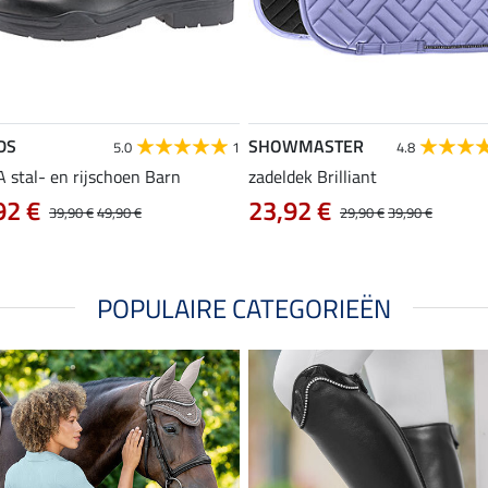
DS
SHOWMASTER
5.0
1
4.8
 stal- en rijschoen Barn
zadeldek Brilliant
92 €
23,92 €
39,90 €
49,90 €
29,90 €
39,90 €
POPULAIRE CATEGORIEËN