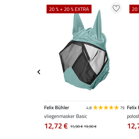
TRA
20 % + 20 % EXTRA
20 
Felix Bühler
Felix
5.0
1
4.8
79
vliegenmasker Basic
polos
12,72 €
12,
,90 €
15,90 €
19,90 €