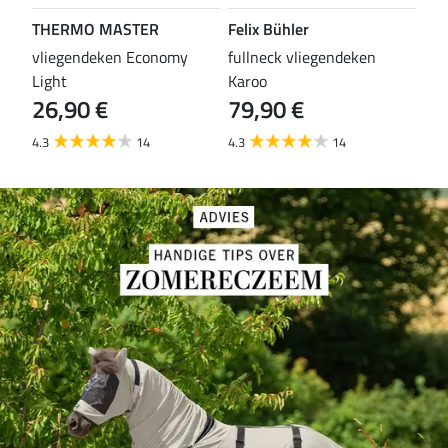
THERMO MASTER
Felix Bühler
TH
vliegendeken Economy
fullneck vliegendeken
vli
Light
Karoo
Wal
26,90 €
79,90 €
29
4.3
14
4.3
14
4.6