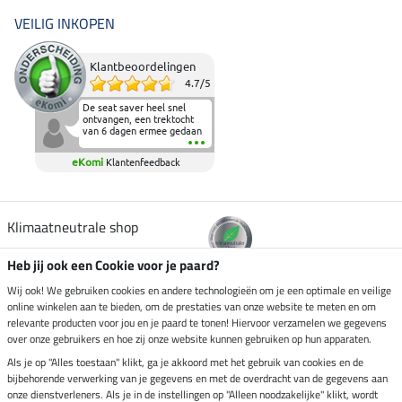
VEILIG INKOPEN
Klantbeoordelingen
4.7
/
5
De seat saver heel snel
ontvangen, een trektocht
van 6 dagen ermee gedaan
en deze heeft de beproeving
fantastisch doorstaan.
eKomi
Klantenfeedback
Heerlijk zacht om op te
zitten en de billen wat te
sparen tijdens vele uren na
elkaar in het zadel.
Aanrader.
Klimaatneutrale shop
Heb jij ook een Cookie voor je paard?
Verzending per
Wij ook! We gebruiken cookies en andere technologieën om je een optimale en veilige
online winkelen aan te bieden, om de prestaties van onze website te meten en om
relevante producten voor jou en je paard te tonen! Hiervoor verzamelen we gegevens
over onze gebruikers en hoe zij onze website kunnen gebruiken op hun apparaten.
Veilig betalen met
Als je op "Alles toestaan" klikt, ga je akkoord met het gebruik van cookies en de
bijbehorende verwerking van je gegevens en met de overdracht van de gegevens aan
onze dienstverleners. Als je in de instellingen op "Alleen noodzakelijke" klikt, wordt