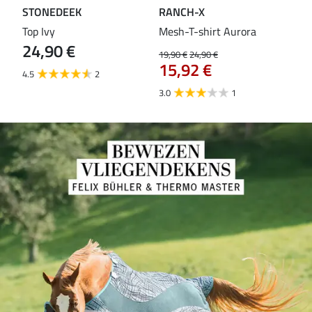
STONEDEEK
RANCH-X
ST
Top Ivy
Mesh-T-shirt Aurora
T-s
24,90 €
19,90 €
24,90 €
14,9
15,92 €
11
4.5
2
3.0
1
5.0