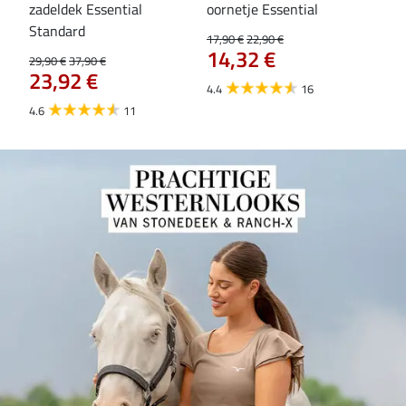
zadeldek Essential
oornetje Essential
Hoo
84
Standard
17,90 €
22,90 €
14,32 €
29,90 €
37,90 €
23,92 €
4.4
16
4.6
11