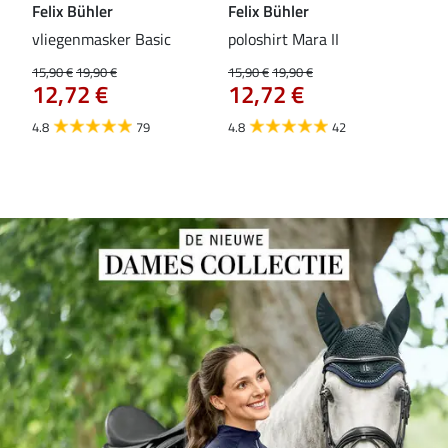
Felix Bühler
Felix Bühler
Fel
vliegenmasker Basic
poloshirt Mara II
Pul
vli
15,90 €
19,90 €
15,90 €
19,90 €
12,72 €
12,72 €
15,9
12
4.8
79
4.8
42
4.6