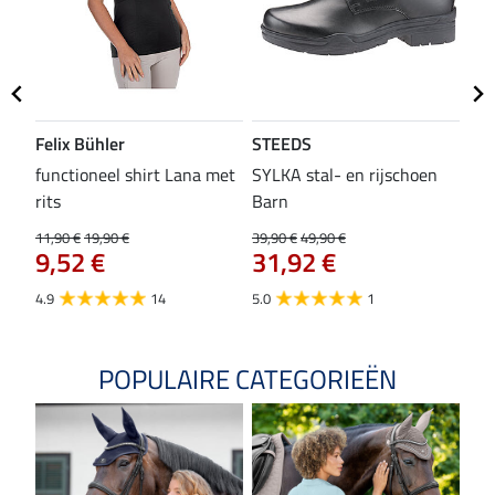
Felix Bühler
STEEDS
SH
functioneel shirt Lana met
SYLKA stal- en rijschoen
zad
rits
Barn
29,9
23
11,90 €
19,90 €
39,90 €
49,90 €
9,52 €
31,92 €
4.8
4.9
14
5.0
1
POPULAIRE CATEGORIEËN