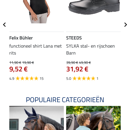
Felix Bühler
STEEDS
SH
functioneel shirt Lana met
SYLKA stal- en rijschoen
zad
rits
Barn
29,9
23
11,90 €
19,90 €
39,90 €
49,90 €
9,52 €
31,92 €
4.8
4.9
15
5.0
1
POPULAIRE CATEGORIEËN