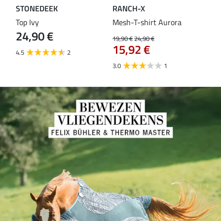
STONEDEEK
RANCH-X
ST
Top Ivy
Mesh-T-shirt Aurora
T-s
24,90 €
19,90 €
24,90 €
14,9
15,92 €
11
4.5
2
3.0
1
5.0