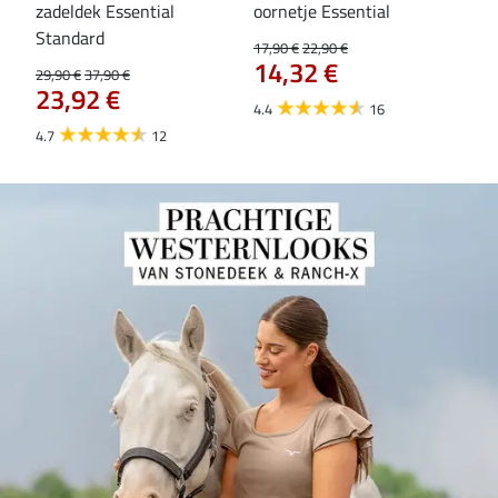
zadeldek Essential
oornetje Essential
Hoo
84
Standard
17,90 €
22,90 €
14,32 €
29,90 €
37,90 €
23,92 €
4.4
16
4.7
12