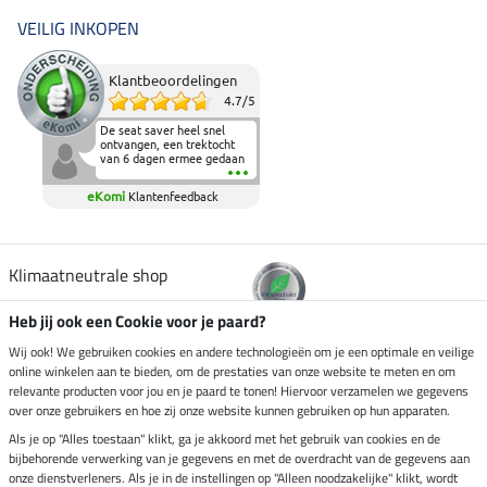
VEILIG INKOPEN
Klantbeoordelingen
4.7
/
5
De seat saver heel snel
ontvangen, een trektocht
van 6 dagen ermee gedaan
en deze heeft de beproeving
fantastisch doorstaan.
eKomi
Klantenfeedback
Heerlijk zacht om op te
zitten en de billen wat te
sparen tijdens vele uren na
elkaar in het zadel.
Aanrader.
Klimaatneutrale shop
Heb jij ook een Cookie voor je paard?
Verzending per
Wij ook! We gebruiken cookies en andere technologieën om je een optimale en veilige
online winkelen aan te bieden, om de prestaties van onze website te meten en om
relevante producten voor jou en je paard te tonen! Hiervoor verzamelen we gegevens
over onze gebruikers en hoe zij onze website kunnen gebruiken op hun apparaten.
Veilig betalen met
Als je op "Alles toestaan" klikt, ga je akkoord met het gebruik van cookies en de
bijbehorende verwerking van je gegevens en met de overdracht van de gegevens aan
onze dienstverleners. Als je in de instellingen op "Alleen noodzakelijke" klikt, wordt