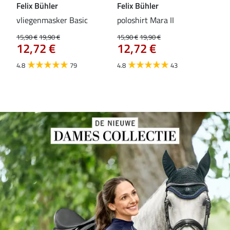
Felix Bühler
Felix Bühler
Fel
vliegenmasker Basic
poloshirt Mara II
Pul
vli
15,90 €
19,90 €
15,90 €
19,90 €
12,72 €
12,72 €
15,9
12
4.8
79
4.8
43
4.6