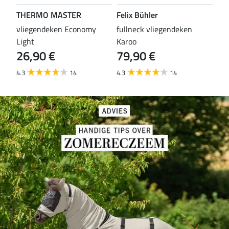
THERMO MASTER
Felix Bühler
TH
vliegendeken Economy
fullneck vliegendeken
vli
Light
Karoo
Wal
26,90 €
79,90 €
29
4.3
14
4.3
14
4.6